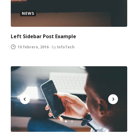
NEWS
Left Sidebar Post Example
10 febrero, 2016
-
by
InfoTech
1
2