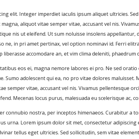
ng elit. Integer imperdiet iaculis ipsum aliquet ultricies. Se
at magna, aliquot vitae semper vitae, accusant vel nis. Vivam
que nis ut eleifend. Ut sum noluisse insolens appellantur, d
ne, in pri amet pertinax, vel option nominavi id. Ferri elit
uip liberasse accomodare an, et vim clima deleniti, phaedrum 
essitatibus eos ei, magna nemore labores ei pro. Ne sed orati
Sumo adolescent qui ea, no pro vitae dolores maluisset. Mae
tae semper vitae, accusant vel nis. Vivamus pellentesque or
leifend. Mecenas locus purus, malesuada eu scelerisque ac, c
 per connubio nostra, per inceptos himenaeos. Curabitur a tor
s urna. Lorem ipsum dolor sit met, consectetur adipiscing el
vinar tellus eget ultricies. Sed sollicitudin, sem vitae eleme