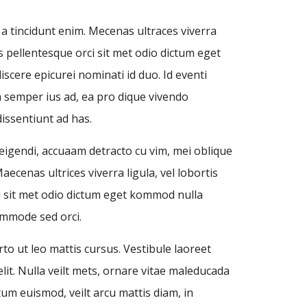
d a tincidunt enim. Mecenas ultraces viverra
us pellentesque orci sit met odio dictum eget
iscere epicurei nominati id duo. Id eventi
ra semper ius ad, ea pro dique vivendo
dissentiunt ad has.
o eigendi, accuaam detracto cu vim, mei oblique
cenas ultrices viverra ligula, vel lobortis
ci sit met odio dictum eget kommod nulla
ommode sed orci.
to ut leo mattis cursus. Vestibule laoreet
it. Nulla veilt mets, ornare vitae maleducada
ntum euismod, veilt arcu mattis diam, in