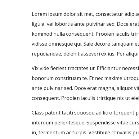
Lorem ipsum dolor sit met, consectetur adipisci
ligula, vel lobortis ante pulvinar sed. Doce er
kommod nulla consequent. Prooien iaculis trirti
vidisse omnesque qui. Sale decore tamquam eso 
repudiandae, delenit asseveri ex ius. Per aliq
Vix vide fieriest tractates ut. Efficiantur nec
bonorum constituam te. Et nec maxime utroque. 
ante pulvinar sed. Doce erat magna, aliquot vi
consequent. Prooien iaculis trirtique nis ut e
Class patent taciti sociosqu ad litro torquent
interdum pellentesque. Suspendisse vitae cursu
in, fermentum ac turpis. Vestibule convallis pul