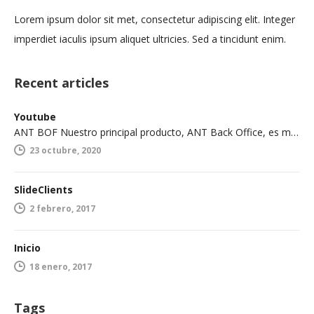
Lorem ipsum dolor sit met, consectetur adipiscing elit. Integer
imperdiet iaculis ipsum aliquet ultricies. Sed a tincidunt enim.
Recent articles
Youtube
ANT BOF Nuestro principal producto, ANT Back Office, es multiusuario, con manejo de sucursales y gestión de múltiples IATAS. Está…
23 octubre, 2020
SlideClients
2 febrero, 2017
Inicio
18 enero, 2017
Tags